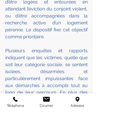
d’être logées et entourées en 
attendant l’éviction du conjoint violent, 
ou d’être accompagnées dans la 
recherche active d’un logement 
pérenne. Le dispositif fixe cet objectif 
comme prioritaire.
Plusieurs enquêtes et rapports 
indiquent que les victimes, quelle que 
soit leur catégorie sociale, se sentent 
isolées, désarmées et 
particulièrement impuissantes face 
aux démarches à accomplir tout au 
long de leur parcours. En plus des 
évènements traumatisants auxquels 
Téléphone
Courriel
Adresse
elles se trouvent confrontées, elles 
doivent souvent faire face à des 
difficultés pour recourir aux droits 
auxquels elles peuvent prétendre.