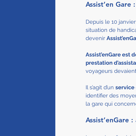
Assist’en Gare :
Depuis le 10 janvie
situation de handic
devenir 
Assist’enGa
Assist’enGare est d
prestation d’assist
voyageurs devaient 
Il s’agit d’un 
service 
identifier des moyen
la gare qui concern
Assist’enGare : 