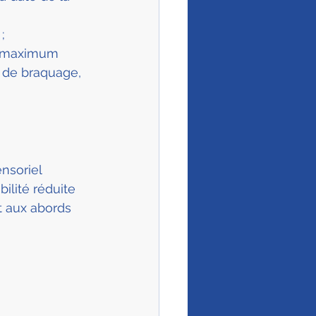
;
s maximum 
 de braquage, 
nsoriel 
ilité réduite 
t aux abords 