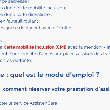
nce s’adresse :
s d’une carte mobilité Inclusion ;
s d’une carte d’invalidité ;
n fauteuil roulant ;
s qui se déplacent avec difficultés.
s
a 
Carte mobilité inclusion (CMI)
 avec la mention 
« i
ient d'une priorité d'accès aux places assises des tra
files d’attente.
re : quel est le mode d’emploi ?
:  comment réserver votre prestation d’assi
er le service Assist’enGare :