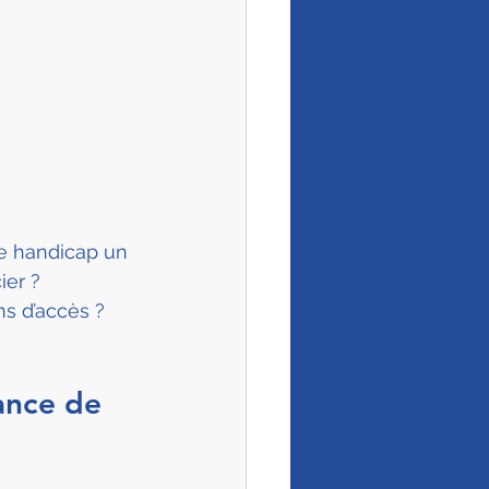
e handicap un 
ier ? 
s d’accès ? 
ance de 