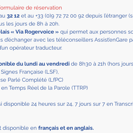
formulaire de réservation
au 
32 12
 et au +33 (0)9 72 72 00 92 depuis l’étranger (s
ous les jours de 8h à 20h.
elais « Via Rogervoice »
 qui permet aux personnes so
d’échanger avec les téléconseillers Assist’enGare p
d’un opérateur traducteur.
onible du lundi au vendredi 
de 8h30 à 21h (hors jours 
Signes Française (LSF),
se Parlé Complété (LfPC)
n en Temps Réel de la Parole (TTRP)
i disponible 24 heures sur 24, 7 jours sur 7 en Transcr
t disponible en 
français et en anglais.