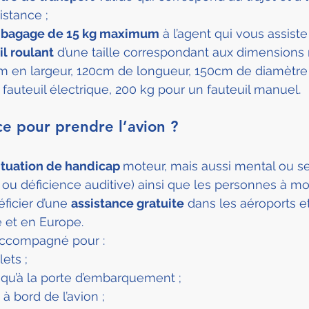
stance ;
l bagage de 15 kg maximum
 à l’agent qui vous assiste 
il roulant
 d’une taille correspondant aux dimension
cm en largeur, 120cm de longueur, 150cm de diamètre
fauteuil électrique, 200 kg pour un fauteuil manuel.
ce pour prendre l’avion ?
ituation de handicap 
moteur, mais aussi mental ou se
 ou déficience auditive) ainsi que les personnes à mob
icier d’une 
assistance gratuite
 dans les aéroports e
e et en Europe.
accompagné pour :
lets ;
squ’à la porte d’embarquement ;
à bord de l’avion ;