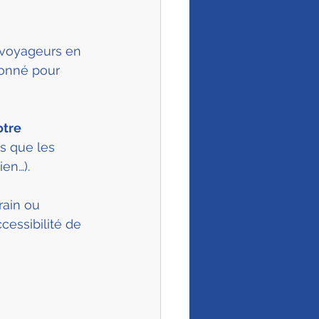
x voyageurs en 
ionné pour 
tre 
s que les 
en…).
rain ou 
cessibilité de 