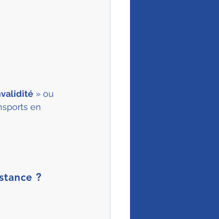
nvalidité
 » ou 
nsports en 
stance ?