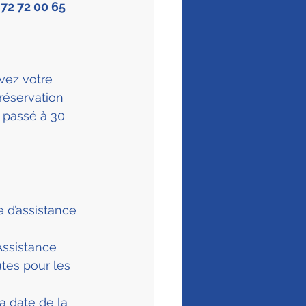
 72 72 00 65
vez votre 
 réservation 
t passé à 30 
 d’assistance 
Assistance 
tes pour les 
la date de la 