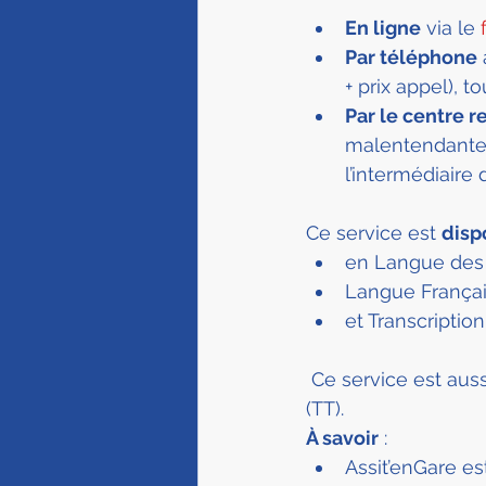
En ligne
 via le 
Par téléphone
 
+ prix appel), t
Par le centre r
malentendantes 
l’intermédiaire 
Ce service est 
disp
en Langue des 
Langue Françai
et Transcriptio
 Ce service est auss
(TT).
À savoir
 :
Assit’enGare es