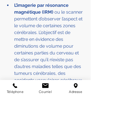
L’imagerie par résonance 
magnétique (IRM)
 ou le scanner 
permettent d’observer l’aspect et 
le volume de certaines zones 
cérébrales. L’objectif est de 
mettre en évidence des 
diminutions de volume pour 
certaines parties du cerveau et 
de s’assurer qu’il n’existe pas 
d’autres maladies telles que des 
tumeurs cérébrales, des 
accidents vasculaires cérébraux…
Téléphone
Courriel
Adresse
L’examen neurologique 
consiste 
pour le médecin à demander au 
patient de réaliser des 
mouvements et de proposer des 
tests corporels et faciaux. 