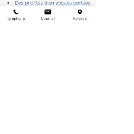
Des priorités thématiques portées 
par l’ensemble de l’Agence : la 
santé mentale et la périnatalité.
Téléphone
Courriel
Adresse
Suite aux ateliers, un document final 
sera soumis à la concertation en mai 
pour une publication début 
novembre.
Source :
ARS Île-de-France
Actualité
Posts récents