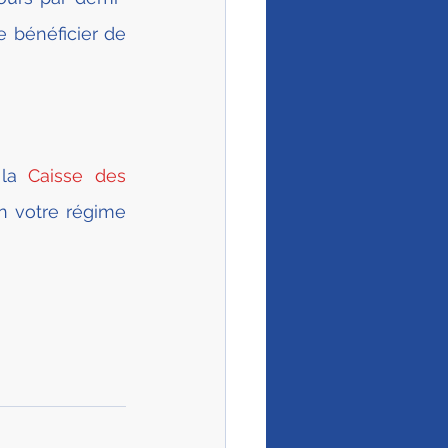
 bénéficier de 
la 
Caisse des 
n votre régime 