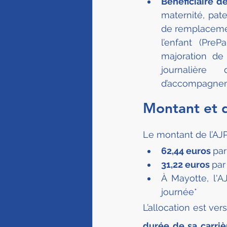
Bénéficiaire d
maternité, pate
de remplacemen
l’enfant (Pre
majoration de 
journalière 
d’accompagneme
Montant et 
Le montant de l’AJ
62,44 euros 
par
31,22 euros 
par
À Mayotte, l'A
journée*
L’allocation est ve
durée de sa carriè