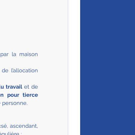
par la
maison 
de l’allocation 
u travail
 et de 
n pour tierce 
e personne.
csé, ascendant, 
gulière ;