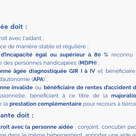
ée doit :
oit avec l'aidant ;
ce de manière stable et régulière ;
 d’incapacité égal ou supérieur à 80 %
 reconnu 
e des personnes handicapées (
MDPH
)
;
onne âgée diagnostiquée GIR I à IV
 et bénéficiaire 
d’autonomie (
APA
) ;
nne invalide
 ou 
bénéficiaire de rentes d’accident d
sionnelle, bénéficiant à ce titre de la
 majoratio
 la 
prestation complémentaire
 pour recours à tierc
ante doit :
étroit avec la personne aidée
 : conjoint, concubin pa
vre dans le même hébergement, apporter une aide ré