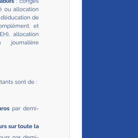
lables
 : congés 
é ou allocation 
d’éducation de 
complément et 
H), allocation 
journalière 
tants sont de :
uros 
par demi-
rs sur toute la 
jours par demi-