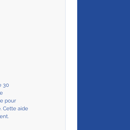
e 30 
e 
e pour 
e
. Cette aide 
ent.