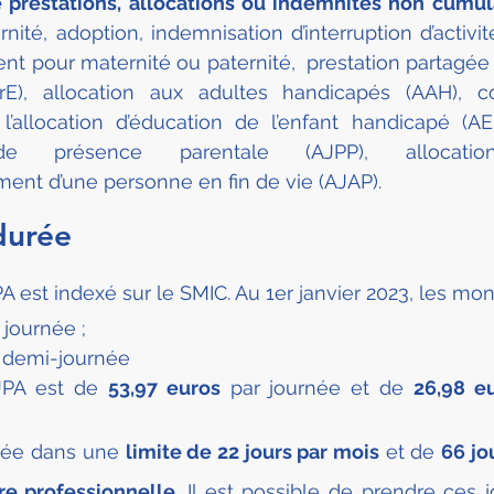
e prestations, allocations ou indemnités non cumu
rnité, adoption, indemnisation d’interruption d’activit
t pour maternité ou paternité,  prestation partagée 
ParE), allocation aux adultes handicapés (AAH), 
l’allocation d’éducation de l’enfant handicapé (AEE
de présence parentale (AJPP), allocation 
nt d’une personne en fin de vie (AJAP).
durée
PA
est indexé sur le SMIC. Au 1er janvier 2023, les mon
 journée ;
 demi-journée
JPA est de 
53,97 euros
 par journée et de 
26,98 e
rsée dans une 
limite de 22 jours par mois
 et de 
66 jou
re professionnelle
. Il est possible de prendre ces 