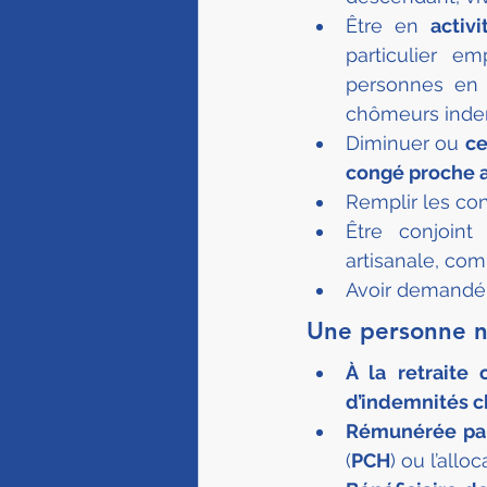
Être en 
activ
particulier em
personnes en 
chômeurs indem
Diminuer ou 
ce
congé proche 
Remplir les con
Être conjoint 
artisanale, com
Avoir demandé 
Une personne ne
À la retraite 
d’indemnités 
Rémunérée par
(
PCH
) ou l’all