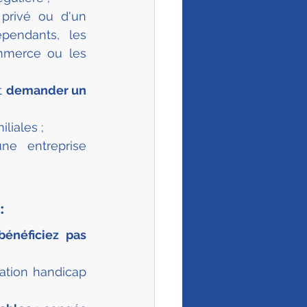
privé ou d'un 
pendants, les 
mmerce ou les 
t 
demander un 
liales ;
ne entreprise 
:
bénéficiez pas 
tion handicap 